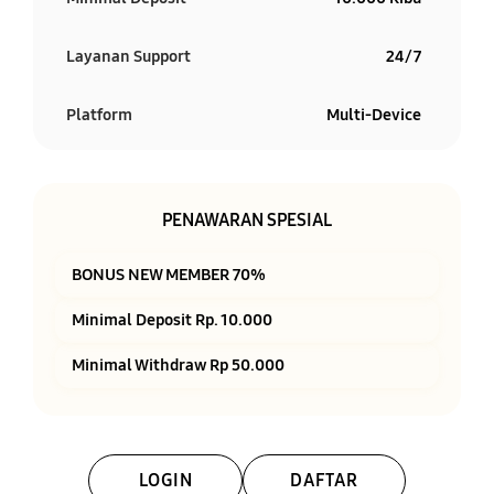
Layanan Support
24/7
Platform
Multi-Device
PENAWARAN SPESIAL
BONUS NEW MEMBER 70%
Minimal Deposit Rp. 10.000
Minimal Withdraw Rp 50.000
LOGIN
DAFTAR