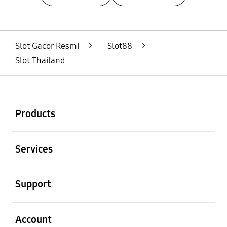
Layer Popup Close
Slot Gacor Resmi
>
Slot88
>
Slot Thailand
Buka
Footer Navigation
Products
Buka
Services
Buka
Support
Buka
Account