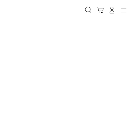
Skip
to
Cari
Troli
Login
Navigation
content