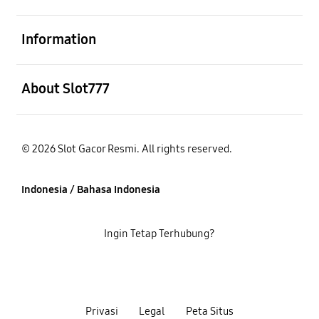
Buka
Information
Buka
About Slot777
© 2026 Slot Gacor Resmi. All rights reserved.
Indonesia / Bahasa Indonesia
Ingin Tetap Terhubung?
Privasi
Legal
Peta Situs