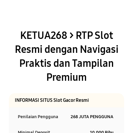
KETUA268 > RTP Slot
Resmi dengan Navigasi
Praktis dan Tampilan
Premium
INFORMASI SITUS Slot Gacor Resmi
Penilaian Pengguna
268 JUTA PENGGUNA
Minimal Deposit
10.000 Ribu