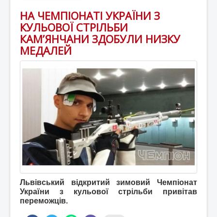
НА ЧЕМПІОНАТІ УКРАЇНИ З
КУЛЬОВОЇ СТРІЛЬБИ
КАМ’ЯНЧАНИ ЗДОБУЛИ НИЗКУ
МЕДАЛЕЙ
Львівський відкритий зимовий Чемпіонат
України з кульової стрільби привітав
переможців.