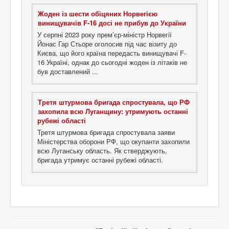
Жоден із шести обіцяних Норвегією
винищувачів F-16 досі не прибув до України
У серпні 2023 року прем’єр-міністр Норвегії
Йонас Гар Стьоре оголосив під час візиту до
Києва, що його країна передасть винищувачі F-
16 Україні, однак до сьогодні жоден із літаків не
був доставлений ...
Третя штурмова бригада спростувала, що РФ
захопила всю Луганщину: утримують останні
рубежі області
Третя штурмова бригада спростувала заяви
Міністерства оборони РФ, що окупанти захопили
всю Луганську область. Як стверджують,
бригада утримує останні рубежі області.