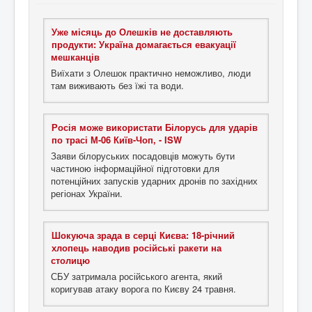
Уже місяць до Олешків не доставляють
продукти: Україна домагається евакуації
мешканців
Виїхати з Олешок практично неможливо, люди
там виживають без їжі та води.
Росія може використати Білорусь для ударів
по трасі М-06 Київ-Чоп, - ISW
Заяви білоруських посадовців можуть бути
частиною інформаційної підготовки для
потенційних запусків ударних дронів по західних
регіонах України.
Шокуюча зрада в серці Києва: 18-річний
хлопець наводив російські ракети на
столицю
СБУ затримала російського агента, який
коригував атаку ворога по Києву 24 травня.