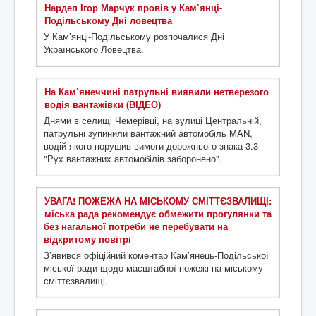
Нардеп Ігор Марчук провів у Кам’янці-
Подільському Дні ловецтва
У Кам’янці-Подільському розпочалися Дні
Українського Ловецтва.
На Кам’янеччині патрульні виявили нетверезого
водія вантажівки (ВІДЕО)
Днями в селищі Чемерівці, на вулиці Центральній,
патрульні зупинили вантажний автомобіль MAN,
водій якого порушив вимоги дорожнього знака 3.3
"Рух вантажних автомобілів заборонено".
УВАГА! ПОЖЕЖА НА МІСЬКОМУ СМІТТЄЗВАЛИЩІ:
міська рада рекомендує обмежити прогулянки та
без нагальної потреби не перебувати на
відкритому повітрі
З’явився офіційний коментар Кам’янець-Подільської
міської ради щодо масштабної пожежі на міському
сміттєзвалищі.