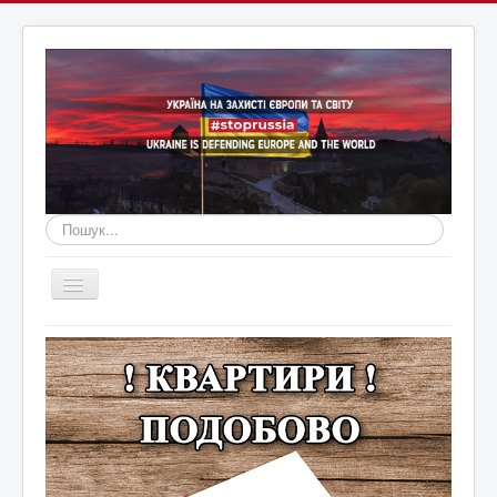
Пошук...
Перемикач
навігації
Головна
Війна Росії з Україною
Оголошення
Новини Кам'янця та регіону
Новини Хмельниччини