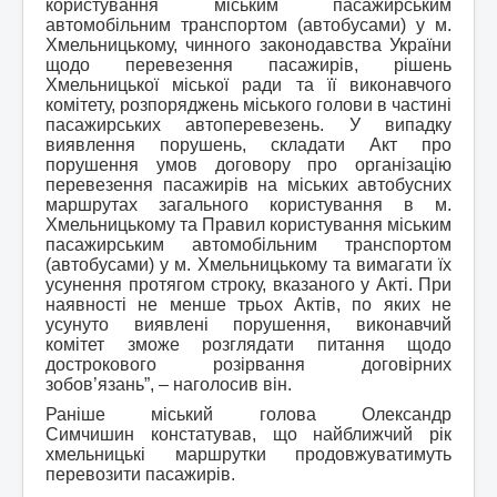
користування міським пасажирським
автомобільним транспортом (автобусами) у м.
Хмельницькому, чинного законодавства України
щодо перевезення пасажирів, рішень
Хмельницької міської ради та її виконавчого
комітету, розпоряджень міського голови в частині
пасажирських автоперевезень. У випадку
виявлення порушень, складати Акт про
порушення умов договору про організацію
перевезення пасажирів на міських автобусних
маршрутах загального користування в м.
Хмельницькому та Правил користування міським
пасажирським автомобільним транспортом
(автобусами) у м. Хмельницькому та вимагати їх
усунення протягом строку, вказаного у Акті. При
наявності не менше трьох Актів, по яких не
усунуто виявлені порушення, виконавчий
комітет зможе розглядати питання щодо
дострокового розірвання договірних
зобов’язань”, – наголосив він.
Раніше міський голова Олександр
Симчишин констатував, що найближчий рік
хмельницькі маршрутки продовжуватимуть
перевозити пасажирів.