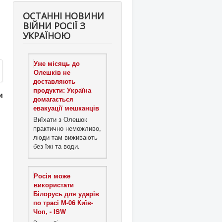
ОСТАННІ НОВИНИ
ВІЙНИ РОСІЇ З
УКРАЇНОЮ
Уже місяць до
Олешків не
доставляють
продукти: Україна
и
домагається
евакуації мешканців
Виїхати з Олешок
практично неможливо,
люди там виживають
без їжі та води.
Росія може
використати
Білорусь для ударів
по трасі М-06 Київ-
Чоп, - ISW