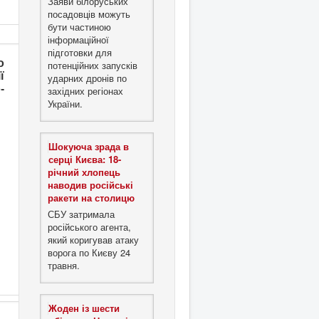
Заяви білоруських
посадовців можуть
бути частиною
інформаційної
підготовки для
о
потенційних запусків
ї
ударних дронів по
-
західних регіонах
України.
Шокуюча зрада в
серці Києва: 18-
річний хлопець
наводив російські
ракети на столицю
СБУ затримала
російського агента,
який коригував атаку
ворога по Києву 24
травня.
Жоден із шести