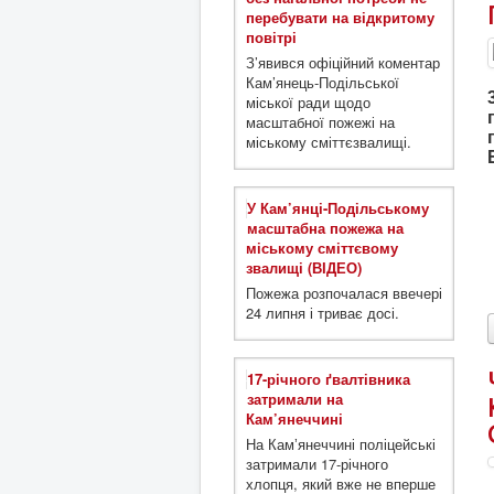
перебувати на відкритому
повітрі
З’явився офіційний коментар
Кам’янець-Подільської
міської ради щодо
масштабної пожежі на
міському сміттєзвалищі.
У Кам’янці-Подільському
масштабна пожежа на
міському сміттєвому
звалищі (ВІДЕО)
Пожежа розпочалася ввечері
24 липня і триває досі.
17-річного ґвалтівника
затримали на
Кам’янеччині
На Камʼянеччині поліцейські
затримали 17-річного
хлопця, який вже не вперше