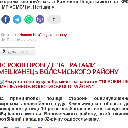
охорони здоров’я міста Кам`янця-Подільського та КМ
НМР «СМСЧ м. Нетішин».
0
Категорія:
Новини Кам'янця та регіону
Перегляди: 2693
Детальніше...
10 РОКІВ ПРОВЕДЕ ЗА ҐРАТАМИ
МЕШКАНЕЦЬ ВОЛОЧИСЬКОГО РАЙОНУ
За принципової позиції сторони обвинуваченн
вироком апеляційного суду Хмельницької області д
покарання у виді 10 років позбавлення волі засуджен
56-річного жителя Волочиського району, який вчини
розбійний напад на 82-річну односельчанку.