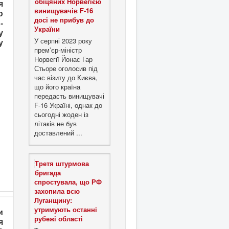
обіцяних Норвегією
я
винищувачів F-16
ю
досі не прибув до
-
України
у
У серпні 2023 року
у
прем’єр-міністр
Норвегії Йонас Гар
Стьоре оголосив під
час візиту до Києва,
що його країна
передасть винищувачі
F-16 Україні, однак до
сьогодні жоден із
літаків не був
доставлений ...
Третя штурмова
бригада
спростувала, що РФ
захопила всю
Луганщину:
утримують останні
и
рубежі області
я