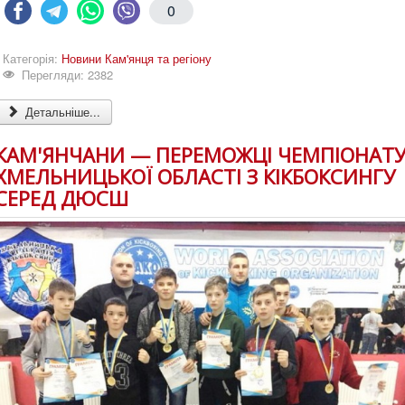
0
Категорія:
Новини Кам'янця та регіону
Перегляди: 2382
Детальніше...
КАМ'ЯНЧАНИ — ПЕРЕМОЖЦІ ЧЕМПІОНАТ
ХМЕЛЬНИЦЬКОЇ ОБЛАСТІ З КІКБОКСИНГУ
СЕРЕД ДЮСШ