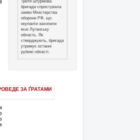
Третя штурмова
З
бригада спростувала
заяви Міністерства
оборони РФ, що
окупанти захопили
всю Луганську
область. Як
стверджують, бригада
утримує останні
рубежі області.
я
о
о
в