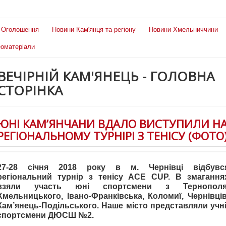
Оголошення
Новини Кам'янця та регіону
Новини Хмельниччини
еоматеріали
ВЕЧІРНІЙ КАМ'ЯНЕЦЬ - ГОЛОВНА
СТОРІНКА
ЮНІ КАМ’ЯНЧАНИ ВДАЛО ВИСТУПИЛИ Н
РЕГІОНАЛЬНОМУ ТУРНІРІ З ТЕНІСУ (ФОТО
27-28 січня 2018 року в м. Чернівці відбувс
регіональний турнір з тенісу АСE СUP. В змагання
взяли участь юні спортсмени з Тернополя
Хмельницького, Івано-Франківська, Коломиї, Чернівців
Кам’янець-Подільського. Наше місто представляли учні
спортсмени ДЮСШ №2.