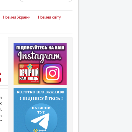
Новини України
Новини світу
А
)
я
х
,
,
-