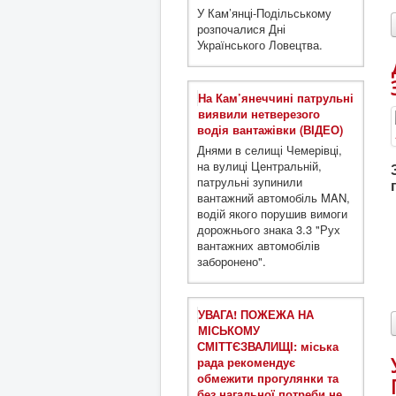
У Кам’янці-Подільському
розпочалися Дні
Українського Ловецтва.
На Кам’янеччині патрульні
виявили нетверезого
водія вантажівки (ВІДЕО)
Днями в селищі Чемерівці,
на вулиці Центральній,
патрульні зупинили
вантажний автомобіль MAN,
водій якого порушив вимоги
дорожнього знака 3.3 "Рух
вантажних автомобілів
заборонено".
УВАГА! ПОЖЕЖА НА
МІСЬКОМУ
СМІТТЄЗВАЛИЩІ: міська
рада рекомендує
обмежити прогулянки та
без нагальної потреби не