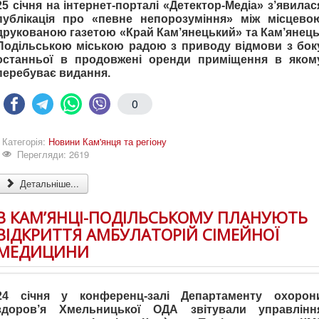
25 січня на інтернет-порталі «Детектор-Медіа» з’явилас
публікація про «певне непорозуміння» між місцево
друкованою газетою «Край Кам’янецький» та Кам’янець
Подільською міською радою з приводу відмови з бок
останньої в продовжені оренди приміщення в яком
перебуває видання.
0
Категорія:
Новини Кам'янця та регіону
Перегляди: 2619
Детальніше...
В КАМ’ЯНЦІ-ПОДІЛЬСЬКОМУ ПЛАНУЮТЬ
ВІДКРИТТЯ АМБУЛАТОРІЙ СІМЕЙНОЇ
МЕДИЦИНИ
24 січня у конференц-залі Департаменту охорон
здоров’я Хмельницької ОДА звітували управлінн