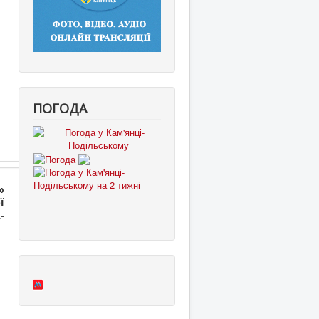
ПОГОДА
»
ї
-