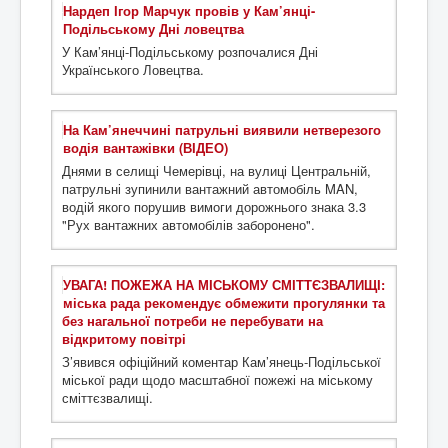
Нардеп Ігор Марчук провів у Кам’янці-
Подільському Дні ловецтва
У Кам’янці-Подільському розпочалися Дні
Українського Ловецтва.
На Кам’янеччині патрульні виявили нетверезого
водія вантажівки (ВІДЕО)
Днями в селищі Чемерівці, на вулиці Центральній,
патрульні зупинили вантажний автомобіль MAN,
водій якого порушив вимоги дорожнього знака 3.3
"Рух вантажних автомобілів заборонено".
УВАГА! ПОЖЕЖА НА МІСЬКОМУ СМІТТЄЗВАЛИЩІ:
міська рада рекомендує обмежити прогулянки та
без нагальної потреби не перебувати на
відкритому повітрі
З’явився офіційний коментар Кам’янець-Подільської
міської ради щодо масштабної пожежі на міському
сміттєзвалищі.