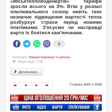
«Міськтепловоденергія» тарифи
зросли всього на 3%. Втім у розпал
опалювального сезону навіть таке
незначне підвищення вартості тепла
розбурхує страхи перед новими
платіжками. З’ясуємо чи насправді
варто їх боятися кам’янчанам.
0
Категорія:
Новини Кам'янця та регіону
Перегляди: 1730
Детальніше...
Сторінка 4025 із 4028