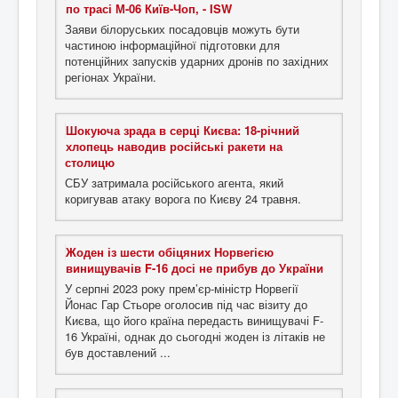
по трасі М-06 Київ-Чоп, - ISW
Заяви білоруських посадовців можуть бути
частиною інформаційної підготовки для
потенційних запусків ударних дронів по західних
регіонах України.
Шокуюча зрада в серці Києва: 18-річний
хлопець наводив російські ракети на
столицю
СБУ затримала російського агента, який
коригував атаку ворога по Києву 24 травня.
Жоден із шести обіцяних Норвегією
винищувачів F-16 досі не прибув до України
У серпні 2023 року прем’єр-міністр Норвегії
Йонас Гар Стьоре оголосив під час візиту до
Києва, що його країна передасть винищувачі F-
16 Україні, однак до сьогодні жоден із літаків не
був доставлений ...