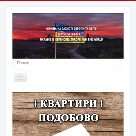
Пошук...
Перемикач
навігації
Головна
Війна Росії з Україною
Оголошення
Новини Кам'янця та регіону
Новини Хмельниччини