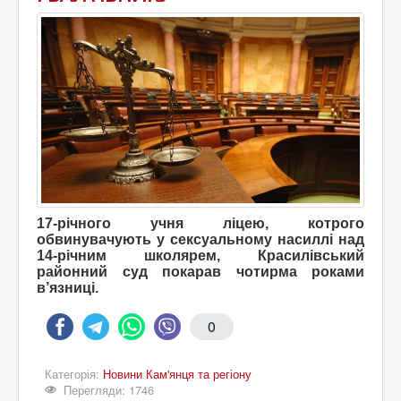
17-річного учня ліцею, котрого
обвинувачують у сексуальному насиллі над
14-річним школярем, Красилівський
районний суд покарав чотирма роками
в’язниці.
0
Категорія:
Новини Кам'янця та регіону
Перегляди: 1746