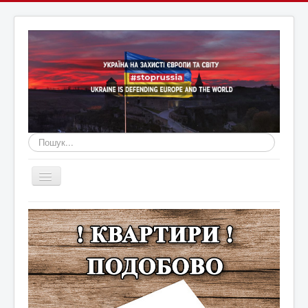
Пошук...
Перемикач
навігації
Головна
Війна Росії з Україною
Оголошення
Новини Кам'янця та регіону
Новини Хмельниччини