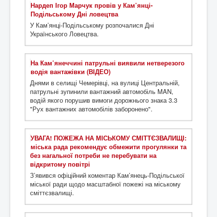
Нардеп Ігор Марчук провів у Кам’янці-
Подільському Дні ловецтва
У Кам’янці-Подільському розпочалися Дні
Українського Ловецтва.
На Кам’янеччині патрульні виявили нетверезого
водія вантажівки (ВІДЕО)
Днями в селищі Чемерівці, на вулиці Центральній,
патрульні зупинили вантажний автомобіль MAN,
водій якого порушив вимоги дорожнього знака 3.3
"Рух вантажних автомобілів заборонено".
УВАГА! ПОЖЕЖА НА МІСЬКОМУ СМІТТЄЗВАЛИЩІ:
міська рада рекомендує обмежити прогулянки та
без нагальної потреби не перебувати на
відкритому повітрі
З’явився офіційний коментар Кам’янець-Подільської
міської ради щодо масштабної пожежі на міському
сміттєзвалищі.