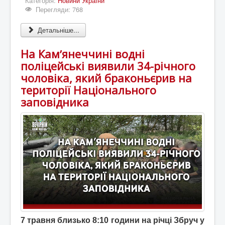
Категорія:
Новини України
Перегляди: 768
Детальніше...
На Камʼянеччині водні
поліцейські виявили 34-річного
чоловіка, який браконьєрив на
території Національного
заповідника
7 травня близько 8:10 години на річці Збруч у