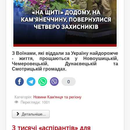
З Воїнами, які віддали за Україну найдорожче
- життя, прощаються у Новоушицькій,
Чемеровецькій, Дунаєвецькій та
Смотрицькій громадах.
0
Категорія:
Новини Кам'янця та регіону
Перегляди: 1001
Детальніше...
3 тисячі «аспірантів» для