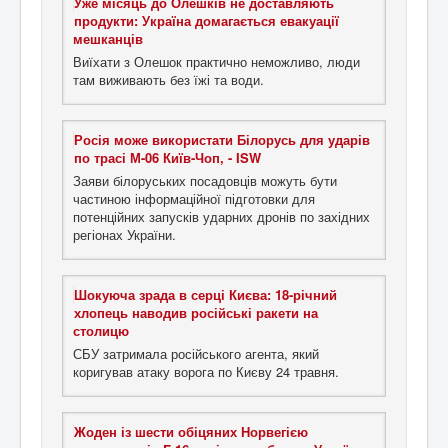
Уже місяць до Олешків не доставляють
продукти: Україна домагається евакуації
мешканців
Виїхати з Олешок практично неможливо, люди
там виживають без їжі та води.
Росія може використати Білорусь для ударів
по трасі М-06 Київ-Чоп, - ISW
Заяви білоруських посадовців можуть бути
частиною інформаційної підготовки для
потенційних запусків ударних дронів по західних
регіонах України.
Шокуюча зрада в серці Києва: 18-річний
хлопець наводив російські ракети на
столицю
СБУ затримала російського агента, який
коригував атаку ворога по Києву 24 травня.
Жоден із шести обіцяних Норвегією