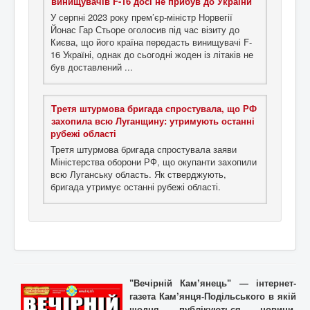
винищувачів F-16 досі не прибув до України
У серпні 2023 року прем’єр-міністр Норвегії
Йонас Гар Стьоре оголосив під час візиту до
Києва, що його країна передасть винищувачі F-
16 Україні, однак до сьогодні жоден із літаків не
був доставлений ...
Третя штурмова бригада спростувала, що РФ
захопила всю Луганщину: утримують останні
рубежі області
Третя штурмова бригада спростувала заяви
Міністерства оборони РФ, що окупанти захопили
всю Луганську область. Як стверджують,
бригада утримує останні рубежі області.
"Вечірній Кам’янець" — інтернет-
газета Кам’янця-Подільського в якій
щодня публікуються новини,