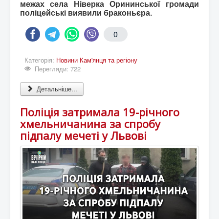
межах села Ніверка Орининської громади
поліцейські виявили браконьєра.
0
Категорія:
Новини Кам'янця та регіону
Перегляди: 722
Детальніше...
Поліція затримала 19-річного
хмельничанина за спробу
підпалу мечеті у Львові