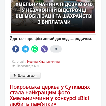
Йдеться про фіктивний догляд за родичем.
0
Категорія:
Новини Хмельниччини
Перегляди: 636
Детальніше...
Покровська церква у Сутківцях
стала найкращим фото
Хмельниччини у конкурсі «Вікі
любить пам’ятки»