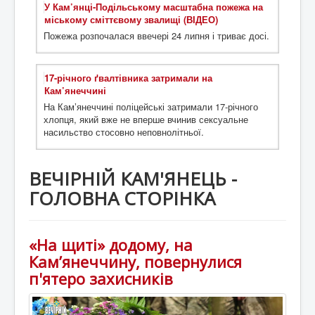
У Кам’янці-Подільському масштабна пожежа на
міському сміттєвому звалищі (ВІДЕО)
Пожежа розпочалася ввечері 24 липня і триває досі.
17-річного ґвалтівника затримали на
Кам’янеччині
На Камʼянеччині поліцейські затримали 17-річного
хлопця, який вже не вперше вчинив сексуальне
насильство стосовно неповнолітньої.
ВЕЧІРНІЙ КАМ'ЯНЕЦЬ -
ГОЛОВНА СТОРІНКА
«На щиті» додому, на
Кам’янеччину, повернулися
п'ятеро захисників