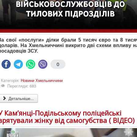
За свої «послуги» ділки брали 5 тисяч євро та 8 тися
доларів. На Хмельниччині викрито дві схеми впливу н
посадовців ЗСУ.
0
Категорія:
Новини Хмельниччини
Перегляди: 683
Детальніше...
У Кам’янці-Подільському поліцейські
врятували жінку від самогубства ( ВІДЕО)