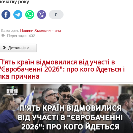
початку року.
0
Категорія:
Новини Хмельниччини
Перегляди: 432
Детальніше...
П'ять країн відмовилися від участі в
"Євробаченні 2026": про кого йдеться і
яка причина