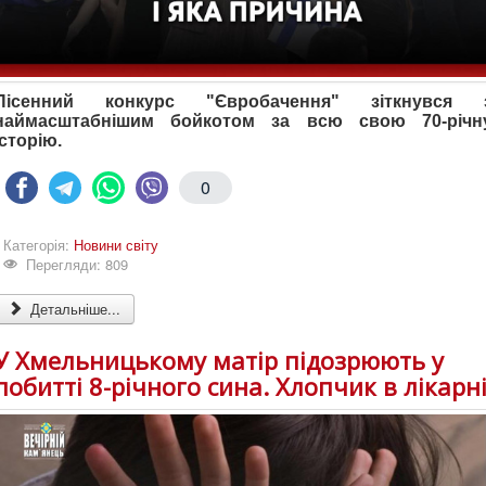
Пісенний конкурс "Євробачення" зіткнувся 
наймасштабнішим бойкотом за всю свою 70-річн
історію.
0
Категорія:
Новини світу
Перегляди: 809
Детальніше...
У Хмельницькому матір підозрюють у
побитті 8-річного сина. Хлопчик в лікарн