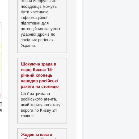
Заяви білоруських
посадовців можуть
бути частиною
інформаційної
підготовки для
потенційних запусків
ударних дронів по
західних регіонах
України.
Шокуюча зрада в
серці Києва: 18-
річний хлопець
наводив російські
ракети на столицю
СБУ затримала
російського агента,
який коригував атаку
ї
ворога по Києву 24
м
травня.
Жоден із шести