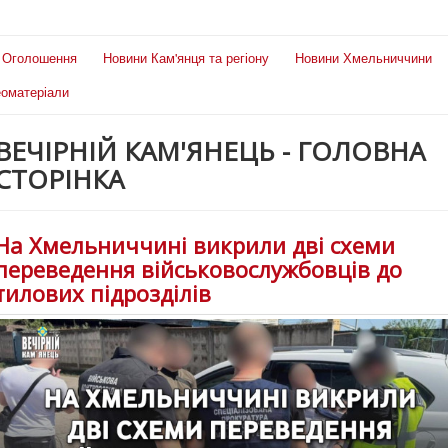
Оголошення
Новини Кам'янця та регіону
Новини Хмельниччини
еоматеріали
ВЕЧІРНІЙ КАМ'ЯНЕЦЬ - ГОЛОВНА
СТОРІНКА
На Хмельниччині викрили дві схеми
переведення військовослужбовців до
тилових підрозділів