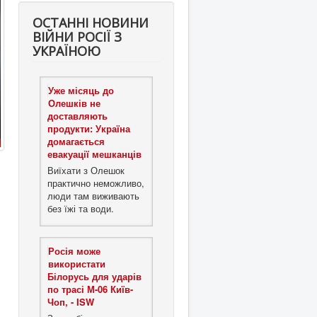
ОСТАННІ НОВИНИ
ВІЙНИ РОСІЇ З
УКРАЇНОЮ
Уже місяць до
Олешків не
доставляють
продукти: Україна
домагається
евакуації мешканців
Виїхати з Олешок
практично неможливо,
люди там виживають
без їжі та води.
Росія може
використати
Білорусь для ударів
по трасі М-06 Київ-
Чоп, - ISW