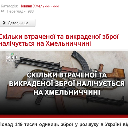
Категорія:
Новини Хмельниччини
Перегляди: 983
Детальніше...
Скільки втраченої та викраденої зброї
налічується на Хмельниччині
Понад 149 тисяч одиниць зброї у розшуку в Україні ві