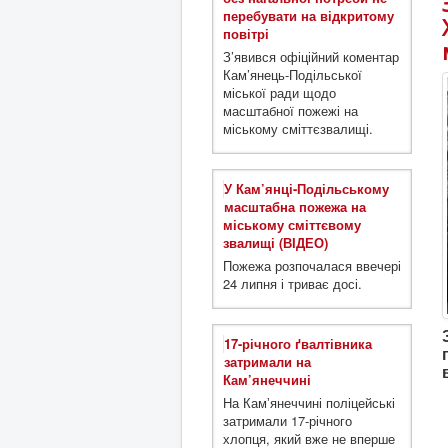
перебувати на відкритому
повітрі
З’явився офіційний коментар
Кам’янець-Подільської
міської ради щодо
масштабної пожежі на
міському сміттєзвалищі.
У Кам’янці-Подільському
масштабна пожежа на
міському сміттєвому
звалищі (ВІДЕО)
Пожежа розпочалася ввечері
24 липня і триває досі.
17-річного ґвалтівника
затримали на
Кам’янеччині
На Камʼянеччині поліцейські
затримали 17-річного
хлопця, який вже не вперше