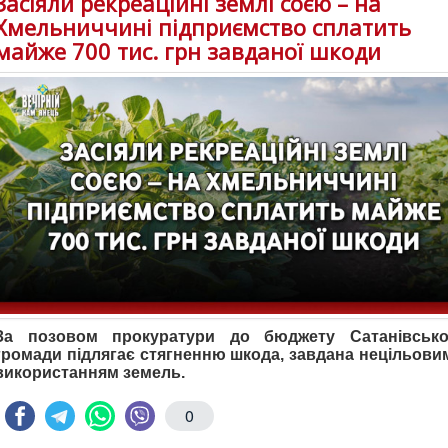
Засіяли рекреаційні землі соєю – на
Хмельниччині підприємство сплатить
майже 700 тис. грн завданої шкоди
За позовом прокуратури до бюджету Сатанівсько
громади підлягає стягненню шкода, завдана нецільови
використанням земель.
0