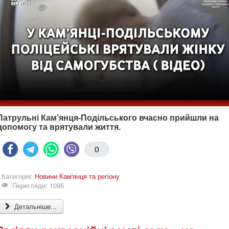
Патрульні Кам’янця-Подільського вчасно прийшли на
допомогу та врятували життя.
0
Категорія:
Новини Кам'янця та регіону
Перегляди: 1095
Детальніше...