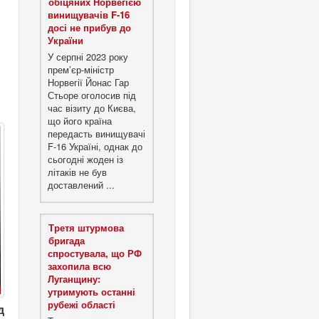
обіцяних Норвегією
винищувачів F-16
досі не прибув до
України
У серпні 2023 року
прем’єр-міністр
Норвегії Йонас Гар
Стьоре оголосив під
час візиту до Києва,
що його країна
передасть винищувачі
F-16 Україні, однак до
сьогодні жоден із
літаків не був
доставлений ...
Третя штурмова
бригада
спростувала, що РФ
захопила всю
Луганщину:
утримують останні
рубежі області
д