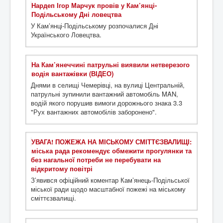
Нардеп Ігор Марчук провів у Кам’янці-
Подільському Дні ловецтва
У Кам’янці-Подільському розпочалися Дні
Українського Ловецтва.
На Кам’янеччині патрульні виявили нетверезого
водія вантажівки (ВІДЕО)
Днями в селищі Чемерівці, на вулиці Центральній,
патрульні зупинили вантажний автомобіль MAN,
водій якого порушив вимоги дорожнього знака 3.3
"Рух вантажних автомобілів заборонено".
УВАГА! ПОЖЕЖА НА МІСЬКОМУ СМІТТЄЗВАЛИЩІ:
міська рада рекомендує обмежити прогулянки та
без нагальної потреби не перебувати на
відкритому повітрі
З’явився офіційний коментар Кам’янець-Подільської
міської ради щодо масштабної пожежі на міському
сміттєзвалищі.