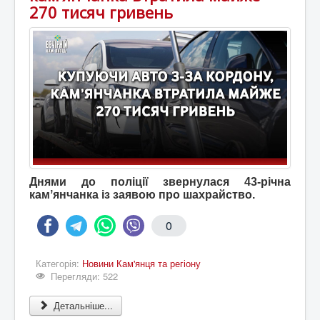
270 тисяч гривень
Днями до поліції звернулася 43-річна
камʼянчанка із заявою про шахрайство.
0
Категорія:
Новини Кам'янця та регіону
Перегляди: 522
Детальніше...