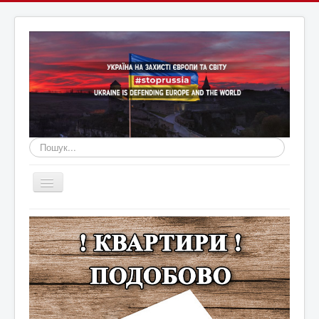
Пошук...
Перемикач
навігації
Головна
Війна Росії з Україною
Оголошення
Новини Кам'янця та регіону
Новини Хмельниччини