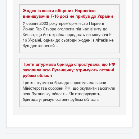
Жоден із шести обіцяних Норвегією
винищувачів F-16 досі не прибув до України
У серпні 2023 року прем’єр-міністр Норвегії
Йонас Гар Стьоре оголосив під час візиту до
Києва, що його країна передасть винищувачі F-
16 Україні, однак до сьогодні жоден із літаків не
був доставлений ...
Третя штурмова бригада спростувала, що РФ
захопила всю Луганщину: утримують останні
рубежі області
Третя штурмова бригада спростувала заяви
Міністерства оборони РФ, що окупанти захопили
всю Луганську область. Як стверджують,
бригада утримує останні рубежі області.