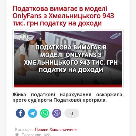
Податкова вимагає в моделі
OnlyFans з Хмельницького 943
тис. грн податку на доходи
Жінка податкові нарахування оскаржила,
проте суд проти Податкової програла.
0
Категорія:
Новини Хмельниччини
Перегляди: 622