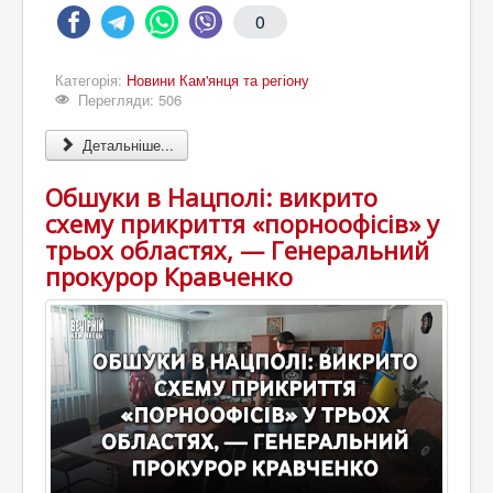
0
Категорія:
Новини Кам'янця та регіону
Перегляди: 506
Детальніше...
Обшуки в Нацполі: викрито
схему прикриття «порноофісів» у
трьох областях, — Генеральний
прокурор Кравченко