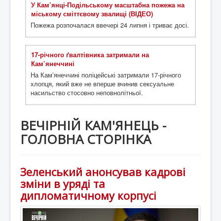
У Кам’янці-Подільському масштабна пожежа на
міському сміттєвому звалищі (ВІДЕО)
Пожежа розпочалася ввечері 24 липня і триває досі.
17-річного ґвалтівника затримали на
Кам’янеччині
На Камʼянеччині поліцейські затримали 17-річного
хлопця, який вже не вперше вчинив сексуальне
насильство стосовно неповнолітньої.
ВЕЧІРНІЙ КАМ'ЯНЕЦЬ -
ГОЛОВНА СТОРІНКА
Зеленський анонсував кадрові
зміни в уряді та
дипломатичному корпусі