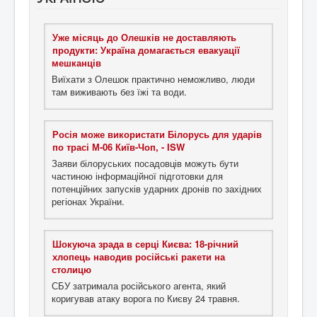
Уже місяць до Олешків не доставляють
продукти: Україна домагається евакуації
мешканців
Виїхати з Олешок практично неможливо, люди
там виживають без їжі та води.
Росія може використати Білорусь для ударів
по трасі М-06 Київ-Чоп, - ISW
Заяви білоруських посадовців можуть бути
частиною інформаційної підготовки для
потенційних запусків ударних дронів по західних
регіонах України.
Шокуюча зрада в серці Києва: 18-річний
хлопець наводив російські ракети на
столицю
СБУ затримала російського агента, який
коригував атаку ворога по Києву 24 травня.