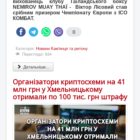
вихованець клубу Таїландського боксу
NEMIROV MUAY THAÏ - Віктор Лісовий став
срібним призером Чемпіонату Європи з ІСО
КОМБАТ.
0
Категорія:
Новини Кам'янця та регіону
Перегляди: 634
Детальніше...
Організатори криптосхеми на 41
млн грн у Хмельницькому
отримали по 100 тис. грн штрафу