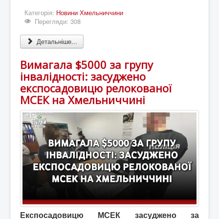
Категорія:
Новини Хмельниччини
Перегляди: 308
Детальніше...
Вимагала $5000 за групу
інвалідності: засуджено
експосадовицю релокованої
МСЕК на Хмельниччині
Експосадовицю МСЕК засуджено за