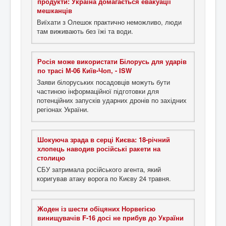
продукти: Україна домагається евакуації
мешканців
Виїхати з Олешок практично неможливо, люди
там виживають без їжі та води.
Росія може використати Білорусь для ударів
по трасі М-06 Київ-Чоп, - ISW
Заяви білоруських посадовців можуть бути
частиною інформаційної підготовки для
потенційних запусків ударних дронів по західних
регіонах України.
Шокуюча зрада в серці Києва: 18-річний
хлопець наводив російські ракети на
столицю
СБУ затримала російського агента, який
коригував атаку ворога по Києву 24 травня.
Жоден із шести обіцяних Норвегією
винищувачів F-16 досі не прибув до України