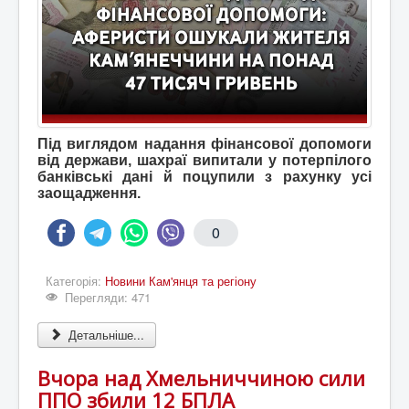
Під виглядом надання фінансової допомоги
від держави, шахраї випитали у потерпілого
банківські дані й поцупили з рахунку усі
заощадження.
0
Категорія:
Новини Кам'янця та регіону
Перегляди: 471
Детальніше...
Вчора над Хмельниччиною сили
ППО збили 12 БПЛА