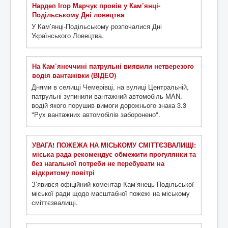
Нардеп Ігор Марчук провів у Кам’янці-
Подільському Дні ловецтва
У Кам’янці-Подільському розпочалися Дні
Українського Ловецтва.
На Кам’янеччині патрульні виявили нетверезого
водія вантажівки (ВІДЕО)
Днями в селищі Чемерівці, на вулиці Центральній,
патрульні зупинили вантажний автомобіль MAN,
водій якого порушив вимоги дорожнього знака 3.3
"Рух вантажних автомобілів заборонено".
УВАГА! ПОЖЕЖА НА МІСЬКОМУ СМІТТЄЗВАЛИЩІ:
міська рада рекомендує обмежити прогулянки та
без нагальної потреби не перебувати на
відкритому повітрі
З’явився офіційний коментар Кам’янець-Подільської
міської ради щодо масштабної пожежі на міському
сміттєзвалищі.