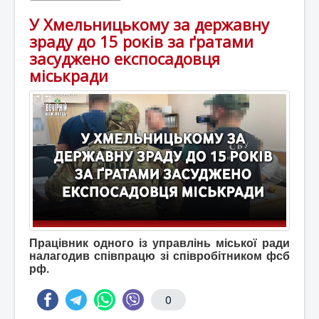
У Хмельницькому за державну
зраду до 15 років за ґратами
засуджено експосадовця
міськради
Працівник одного із управлінь міської ради
налагодив співпрацю зі співробітником фсб
рф.
0