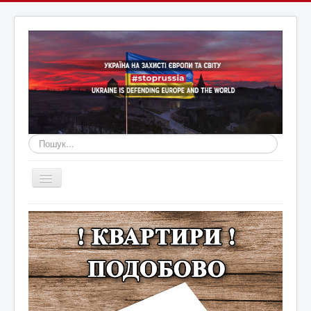
Пошук...
Перемикач
навігації
Головна
Війна Росії з Україною
Оголошення
Новини Кам'янця та регіону
Новини Хмельниччини