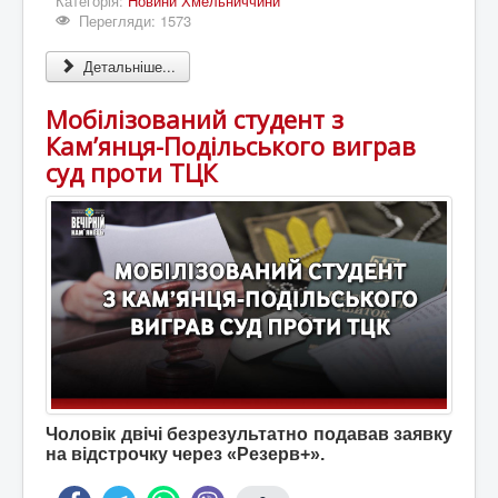
Категорія:
Новини Хмельниччини
Перегляди: 1573
Детальніше...
Мобілізований студент з
Кам’янця-Подільського виграв
суд проти ТЦК
Чоловік двічі безрезультатно подавав заявку
на відстрочку через «Резерв+».