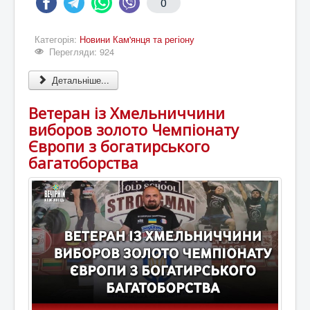
0
Категорія:
Новини Кам'янця та регіону
Перегляди: 924
Детальніше...
Ветеран із Хмельниччини
виборов золото Чемпіонату
Європи з богатирського
багатоборства