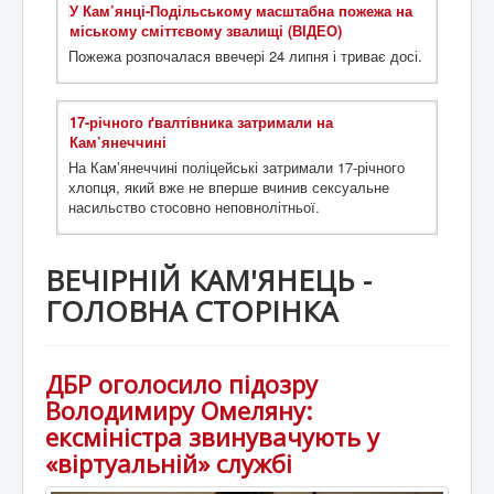
У Кам’янці-Подільському масштабна пожежа на
міському сміттєвому звалищі (ВІДЕО)
Пожежа розпочалася ввечері 24 липня і триває досі.
17-річного ґвалтівника затримали на
Кам’янеччині
На Камʼянеччині поліцейські затримали 17-річного
хлопця, який вже не вперше вчинив сексуальне
насильство стосовно неповнолітньої.
ВЕЧІРНІЙ КАМ'ЯНЕЦЬ -
ГОЛОВНА СТОРІНКА
ДБР оголосило підозру
Володимиру Омеляну:
ексміністра звинувачують у
«віртуальній» службі