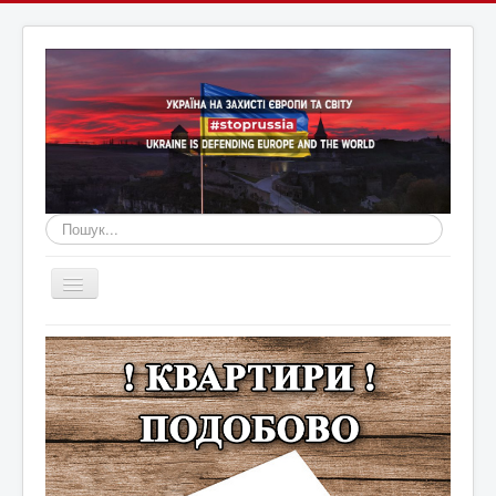
Пошук...
Перемикач
навігації
Головна
Війна Росії з Україною
Оголошення
Новини Кам'янця та регіону
Новини Хмельниччини