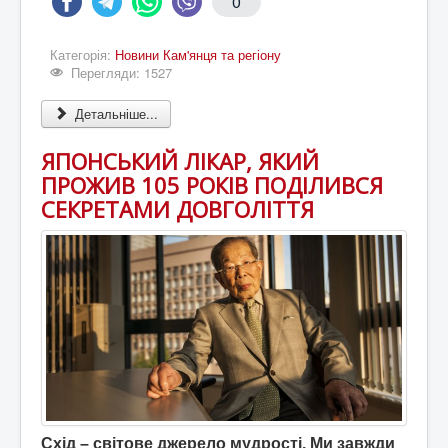
0
Категорія:
Новини Кам'янця та регіону
Перегляди: 1527
Детальніше...
ЯПОНСЬКИЙ ЛІКАР, ЯКИЙ
ПРОЖИВ 105 РОКІВ ПОДІЛИВСЯ
СЕКРЕТАМИ ДОВГОЛІТТЯ
Схід – світове джерело мудрості. Ми завжди