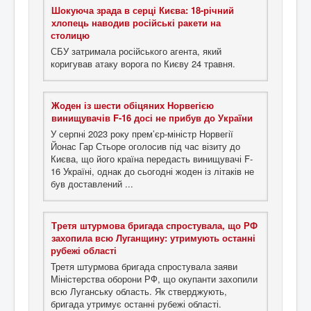
Шокуюча зрада в серці Києва: 18-річний
хлопець наводив російські ракети на
столицю
СБУ затримала російського агента, який
коригував атаку ворога по Києву 24 травня.
Жоден із шести обіцяних Норвегією
винищувачів F-16 досі не прибув до України
У серпні 2023 року прем’єр-міністр Норвегії
Йонас Гар Стьоре оголосив під час візиту до
Києва, що його країна передасть винищувачі F-
16 Україні, однак до сьогодні жоден із літаків не
був доставлений ...
Третя штурмова бригада спростувала, що РФ
захопила всю Луганщину: утримують останні
рубежі області
Третя штурмова бригада спростувала заяви
Міністерства оборони РФ, що окупанти захопили
всю Луганську область. Як стверджують,
бригада утримує останні рубежі області.