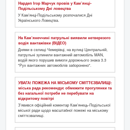
Нардеп Ігор Марчук провів у Кам’янці-
Подільському Дні ловецтва
У Кам’янці-Подільському розпочалися Дні
Українського Ловецтва.
На Кам’янеччині патрульні виявили нетверезого
водія вантажівки (ВІДЕО)
Днями в селищі Чемерівці, на вулиці Центральній,
патрульні зупинили вантажний автомобіль MAN,
водій якого порушив вимоги дорожнього знака 3.3
"Рух вантажних автомобілів заборонено".
УВАГА! ПОЖЕЖА НА МІСЬКОМУ СМІТТЄЗВАЛИЩІ:
міська рада рекомендує обмежити прогулянки та
без нагальної потреби не перебувати на
відкритому повітрі
З’явився офіційний коментар Кам’янець-Подільської
міської ради щодо масштабної пожежі на міському
сміттєзвалищі.