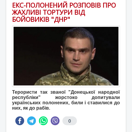
ЕКС-ПОЛОНЕНИЙ РОЗПОВІВ ПРО
ЖАХЛИВІ ТОРТУРИ ВІД
БОЙОВИКІВ "ДНР"
Терористи так званої "Донецької народної
республіки" жорстоко допитували
українських полонених, били і ставилися до
них, як до рабів.
0