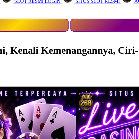
SLOT RESMI LOGIN
SITUS SLOT RESMI
A
ni, Kenali Kemenangannya, Cir