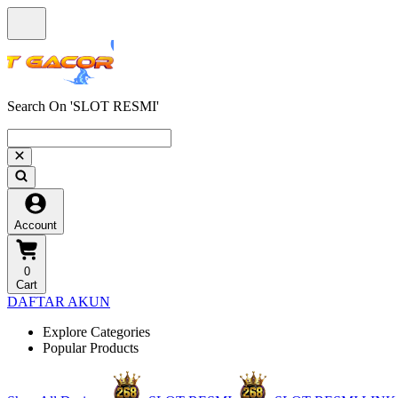
Search On 'SLOT RESMI'
Account
0
Cart
DAFTAR AKUN
Explore Categories
Popular Products