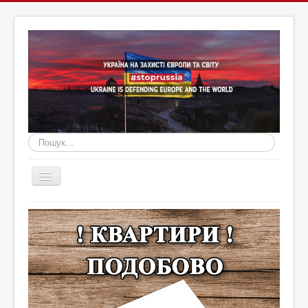
Пошук...
Перемикач
навігації
Головна
Війна Росії з Україною
Оголошення
Новини Кам'янця та регіону
Новини Хмельниччини