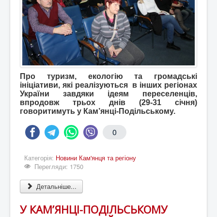
Про туризм, екологію та громадські
ініціативи, які реалізуються в інших регіонах
України завдяки ідеям переселенців,
впродовж трьох днів (29-31 січня)
говоритимуть у Кам’янці-Подільському.
0
Категорія:
Новини Кам'янця та регіону
Перегляди: 1750
Детальніше...
У КАМ’ЯНЦІ-ПОДІЛЬСЬКОМУ