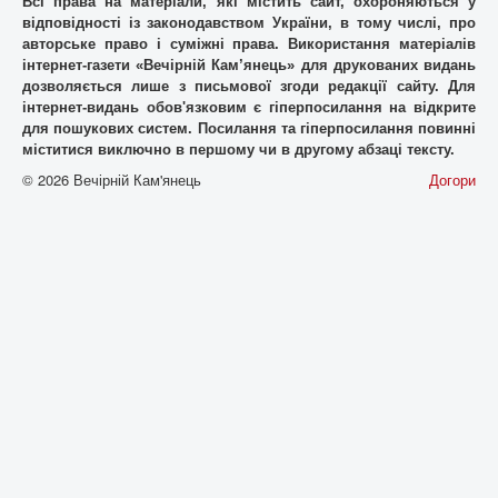
Всі права на матеріали, які містить cайт, охороняються у
відповідності із законодавством України, в тому числі, про
авторське право і суміжні права. Використання матерiалiв
інтернет-газети «Вечірній Кам’янець» для друкованих видань
дозволяється лише з письмової згоди редакції сайту. Для
iнтернет-видань обов'язковим є гiперпосилання на відкрите
для пошукових систем. Посилання та гіперпосилання повинні
міститися виключно в першому чи в другому абзаці тексту.
© 2026 Вечірній Кам'янець
Догори