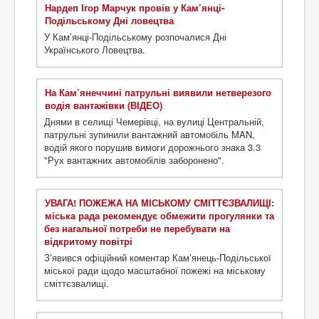
Нардеп Ігор Марчук провів у Кам’янці-
Подільському Дні ловецтва
У Кам’янці-Подільському розпочалися Дні
Українського Ловецтва.
На Кам’янеччині патрульні виявили нетверезого
водія вантажівки (ВІДЕО)
Днями в селищі Чемерівці, на вулиці Центральній,
патрульні зупинили вантажний автомобіль MAN,
водій якого порушив вимоги дорожнього знака 3.3
"Рух вантажних автомобілів заборонено".
УВАГА! ПОЖЕЖА НА МІСЬКОМУ СМІТТЄЗВАЛИЩІ:
міська рада рекомендує обмежити прогулянки та
без нагальної потреби не перебувати на
відкритому повітрі
З’явився офіційний коментар Кам’янець-Подільської
міської ради щодо масштабної пожежі на міському
сміттєзвалищі.