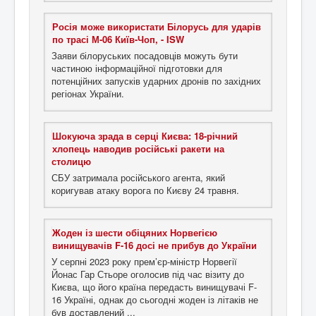
Росія може використати Білорусь для ударів
по трасі М-06 Київ-Чоп, - ISW
Заяви білоруських посадовців можуть бути
частиною інформаційної підготовки для
потенційних запусків ударних дронів по західних
регіонах України.
Шокуюча зрада в серці Києва: 18-річний
хлопець наводив російські ракети на
столицю
СБУ затримала російського агента, який
коригував атаку ворога по Києву 24 травня.
Жоден із шести обіцяних Норвегією
винищувачів F-16 досі не прибув до України
У серпні 2023 року прем’єр-міністр Норвегії
Йонас Гар Стьоре оголосив під час візиту до
Києва, що його країна передасть винищувачі F-
16 Україні, однак до сьогодні жоден із літаків не
був доставлений ...