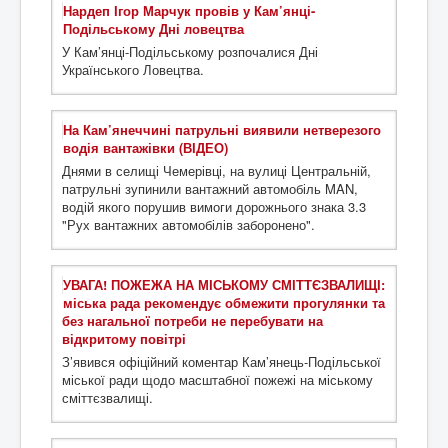
Нардеп Ігор Марчук провів у Кам’янці-
Подільському Дні ловецтва
У Кам’янці-Подільському розпочалися Дні
Українського Ловецтва.
На Кам’янеччині патрульні виявили нетверезого
водія вантажівки (ВІДЕО)
Днями в селищі Чемерівці, на вулиці Центральній,
патрульні зупинили вантажний автомобіль MAN,
водій якого порушив вимоги дорожнього знака 3.3
"Рух вантажних автомобілів заборонено".
УВАГА! ПОЖЕЖА НА МІСЬКОМУ СМІТТЄЗВАЛИЩІ:
міська рада рекомендує обмежити прогулянки та
без нагальної потреби не перебувати на
відкритому повітрі
З’явився офіційний коментар Кам’янець-Подільської
міської ради щодо масштабної пожежі на міському
сміттєзвалищі.