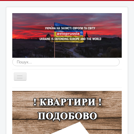
Пошук...
Перемикач
навігації
Головна
Війна Росії з Україною
Оголошення
Новини Кам'янця та регіону
Новини Хмельниччини