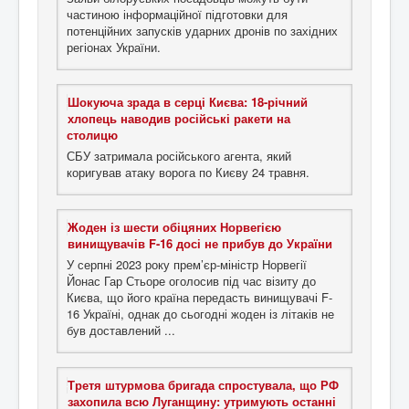
частиною інформаційної підготовки для
потенційних запусків ударних дронів по західних
регіонах України.
Шокуюча зрада в серці Києва: 18-річний
хлопець наводив російські ракети на
столицю
СБУ затримала російського агента, який
коригував атаку ворога по Києву 24 травня.
Жоден із шести обіцяних Норвегією
винищувачів F-16 досі не прибув до України
У серпні 2023 року прем’єр-міністр Норвегії
Йонас Гар Стьоре оголосив під час візиту до
Києва, що його країна передасть винищувачі F-
16 Україні, однак до сьогодні жоден із літаків не
був доставлений ...
Третя штурмова бригада спростувала, що РФ
захопила всю Луганщину: утримують останні