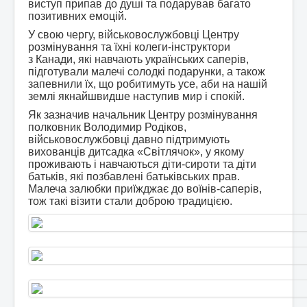
виступ припав до душі та подарував багато
позитивних емоцій.
У свою чергу, військовослужбовці Центру
розмінування та їхні колеги-інструктори
з Канади, які навчають українських саперів,
підготували малечі солодкі подарунки, а також
запевнили їх, що робитимуть усе, аби на нашій
землі якнайшвидше наступив мир і спокій.
Як зазначив начальник Центру розмінування
полковник Володимир Родіков,
військовослужбовці давно підтримують
вихованців дитсадка «Світлячок», у якому
проживають і навчаються діти-сироти та діти
батьків, які позбавлені батьківських прав.
Малеча залюбки приїжджає до воїнів-саперів,
тож такі візити стали доброю традицією.