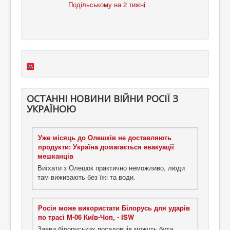
ОСТАННІ НОВИНИ ВІЙНИ РОСІЇ З
УКРАЇНОЮ
Уже місяць до Олешків не доставляють
продукти: Україна домагається евакуації
мешканців
Виїхати з Олешок практично неможливо, люди
там виживають без їжі та води.
Росія може використати Білорусь для ударів
по трасі М-06 Київ-Чоп, - ISW
Заяви білоруських посадовців можуть бути