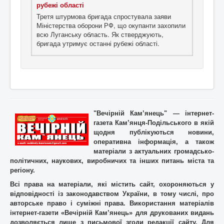
рубежі області
Третя штурмова бригада спростувала заяви
Міністерства оборони РФ, що окупанти захопили
всю Луганську область. Як стверджують,
бригада утримує останні рубежі області.
"Вечірній Кам’янець" — інтернет-
газета Кам’янця-Подільського в якій
щодня публікуються новини,
оперативна інформація, а також
матеріали з актуальних громадсько-
політичних, наукових, виробничих та інших питань міста та
регіону.
Всі права на матеріали, які містить cайт, охороняються у
відповідності із законодавством України, в тому числі, про
авторське право і суміжні права. Використання матерiалiв
інтернет-газети «Вечірній Кам’янець» для друкованих видань
дозволяється лише з письмової згоди редакції сайту. Для