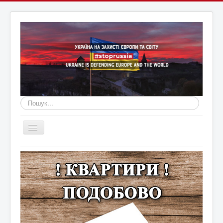
Пошук...
Перемикач
навігації
Головна
Війна Росії з Україною
Оголошення
Новини Кам'янця та регіону
Новини Хмельниччини