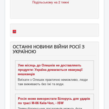
ОСТАННІ НОВИНИ ВІЙНИ РОСІЇ З
УКРАЇНОЮ
Уже місяць до Олешків не доставляють
продукти: Україна домагається евакуації
мешканців
Виїхати з Олешок практично неможливо, люди
там виживають без їжі та води.
Росія може використати Білорусь для ударів
по трасі М-06 Київ-Чоп, - ISW
Заяви білоруських посадовців можуть бути