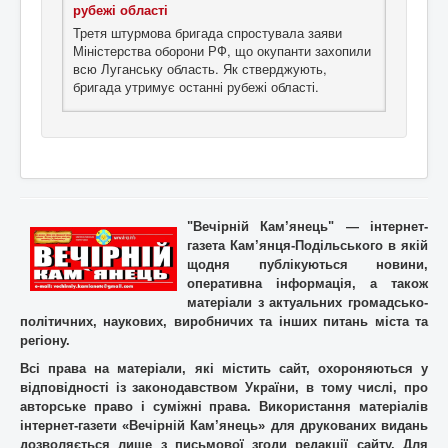
рубежі області
Третя штурмова бригада спростувала заяви
Міністерства оборони РФ, що окупанти захопили
всю Луганську область. Як стверджують,
бригада утримує останні рубежі області.
"Вечірній Кам’янець" — інтернет-
газета Кам’янця-Подільського в якій
щодня публікуються новини,
оперативна інформація, а також
матеріали з актуальних громадсько-
політичних, наукових, виробничих та інших питань міста та
регіону.
Всі права на матеріали, які містить cайт, охороняються у
відповідності із законодавством України, в тому числі, про
авторське право і суміжні права. Використання матерiалiв
інтернет-газети «Вечірній Кам’янець» для друкованих видань
дозволяється лише з письмової згоди редакції сайту. Для