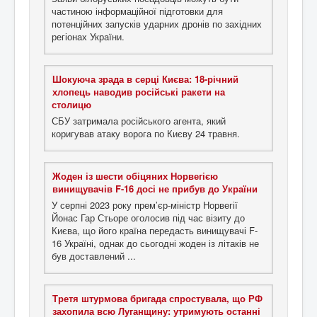
частиною інформаційної підготовки для
потенційних запусків ударних дронів по західних
регіонах України.
Шокуюча зрада в серці Києва: 18-річний
хлопець наводив російські ракети на
столицю
СБУ затримала російського агента, який
коригував атаку ворога по Києву 24 травня.
Жоден із шести обіцяних Норвегією
винищувачів F-16 досі не прибув до України
У серпні 2023 року прем’єр-міністр Норвегії
Йонас Гар Стьоре оголосив під час візиту до
Києва, що його країна передасть винищувачі F-
16 Україні, однак до сьогодні жоден із літаків не
був доставлений ...
Третя штурмова бригада спростувала, що РФ
захопила всю Луганщину: утримують останні