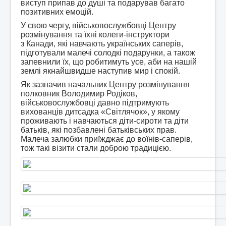
виступ припав до душі та подарував багато
позитивних емоцій.
У свою чергу, військовослужбовці Центру
розмінування та їхні колеги-інструктори
з Канади, які навчають українських саперів,
підготували малечі солодкі подарунки, а також
запевнили їх, що робитимуть усе, аби на нашій
землі якнайшвидше наступив мир і спокій.
Як зазначив начальник Центру розмінування
полковник Володимир Родіков,
військовослужбовці давно підтримують
вихованців дитсадка «Світлячок», у якому
проживають і навчаються діти-сироти та діти
батьків, які позбавлені батьківських прав.
Малеча залюбки приїжджає до воїнів-саперів,
тож такі візити стали доброю традицією.