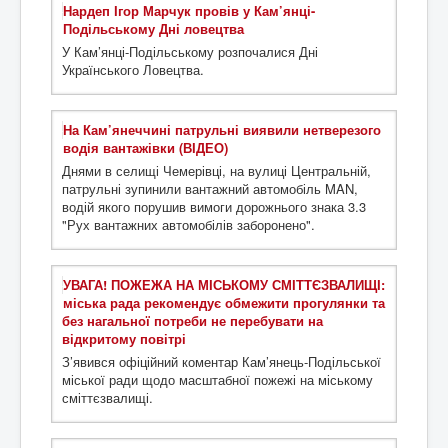
Нардеп Ігор Марчук провів у Кам’янці-
Подільському Дні ловецтва
У Кам’янці-Подільському розпочалися Дні
Українського Ловецтва.
На Кам’янеччині патрульні виявили нетверезого
водія вантажівки (ВІДЕО)
Днями в селищі Чемерівці, на вулиці Центральній,
патрульні зупинили вантажний автомобіль MAN,
водій якого порушив вимоги дорожнього знака 3.3
"Рух вантажних автомобілів заборонено".
УВАГА! ПОЖЕЖА НА МІСЬКОМУ СМІТТЄЗВАЛИЩІ:
міська рада рекомендує обмежити прогулянки та
без нагальної потреби не перебувати на
відкритому повітрі
З’явився офіційний коментар Кам’янець-Подільської
міської ради щодо масштабної пожежі на міському
сміттєзвалищі.