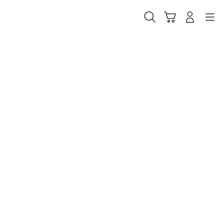
Skip
to
Cari
Troli
Login
Navigation
content