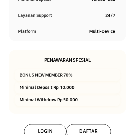
Layanan Support
24/7
Platform
Multi-Device
PENAWARAN SPESIAL
BONUS NEW MEMBER 70%
Minimal Deposit Rp. 10.000
Minimal Withdraw Rp 50.000
LOGIN
DAFTAR